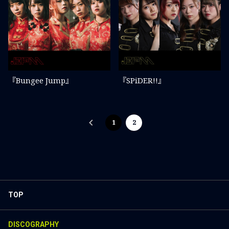
『Bungee Jump』
『SPiDER!!』
1
2
TOP
DISCOGRAPHY